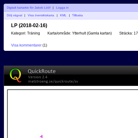
Digitalt kartarkiv för Jakob Lööf
|
Logga in
Dölj vägval
|
Visa översiktskarta
|
KML
|
Tillbaka
LP (2018-02-16)
Kategori:
Träning
Karta/område:
Ytterhult (Gamla kartan)
Sträcka:
17
Visa kommentarer
(
1
)