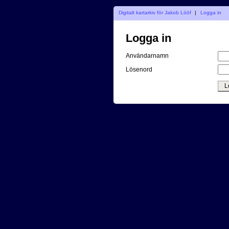
Digitalt kartarkiv för Jakob Lööf
|
Logga in
Logga in
Användarnamn
Lösenord