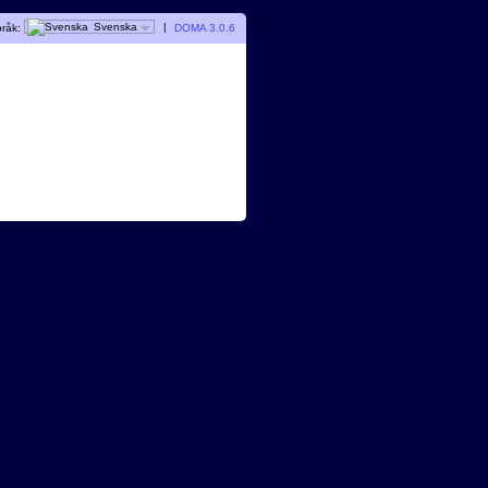
råk:
Svenska
|
DOMA 3.0.6