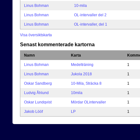
Linus Bohman
10-mila
Linus Bohman
OL-intervaller del 2
Linus Bohman
OL-intervaller, del 1
Visa översiktskarta
Senast kommenterade kartorna
Namn
Karta
Komme
Linus Bohman
Medelträning
1
Linus Bohman
Jukola 2018
1
Oskar Sandberg
10-Mila, Sträcka 8
1
Ludvig Åhlund
10mila
1
Oskar Lundqvist
Mördar OLintervaller
1
Jakob Lööf
LP
1