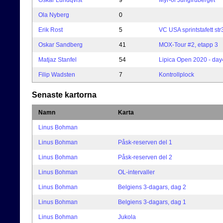
Oskar Lundqvist
9
Myr-ol Jungfruberget
Ola Nyberg
0
Erik Rost
5
VC USA sprintstafett str
Oskar Sandberg
41
MOX-Tour #2, etapp 3
Matjaz Stanfel
54
Lipica Open 2020 - day
Filip Wadsten
7
Kontrollplock
Senaste kartorna
Namn
Karta
Linus Bohman
Linus Bohman
Påsk-reserven del 1
Linus Bohman
Påsk-reserven del 2
Linus Bohman
OL-intervaller
Linus Bohman
Belgiens 3-dagars, dag 2
Linus Bohman
Belgiens 3-dagars, dag 1
Linus Bohman
Jukola