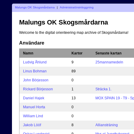
Malungs OK Skogsmårdarna
|
Administratörsinloggning
Malungs OK Skogsmårdarna
Welcome to the digital orienteering map archive of Skogsmårdarna!
Användare
Namn
Kartor
Senaste kartan
Ludvig Åhlund
9
25mannamedeln
Linus Bohman
89
John Börjesson
0
Rickard Börjesson
1
Sträcka 1.
Daniel Hajek
13
MOX SPAIN 19 - T9 - Spr
Manuel Horta
0
William Lind
0
Jakob Lööf
8
Alliansträning